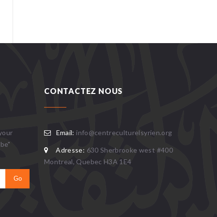
CONTACTEZ NOUS
your
Email:
info@centreculturelsyrien.org
ibe"
Adresse:
630 Sherbrooke west #400
Montreal, Quebec H3A 1E4