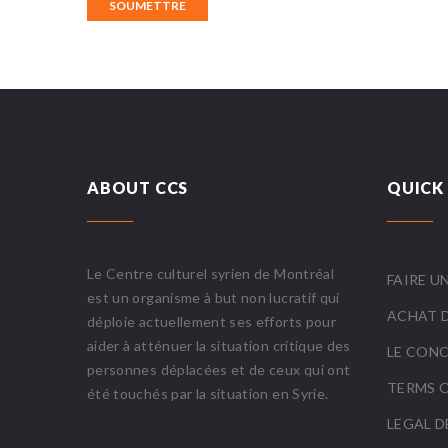
ABOUT CCS
QUICK 
Le Centre culturel syrien de Montréal
FAIRE U
est un organisme à but non lucratif qui
ACHAT D
déploie actuellement ses efforts pour
aider à atténuer la situation critique des
LE CON
personnes déplacées et de ceux qui ont
TERMS O
été touchés par la situation en Syrie.
LEGAL D