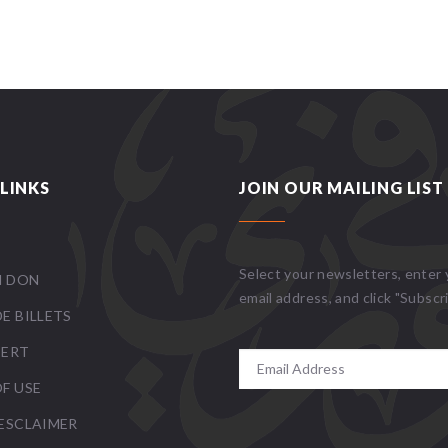
LINKS
JOIN OUR MAILING LIST
Select your newsletters, enter 
N DON
email address, and click "Subscr
E BILLETS
CERT
F USE
ESCLAIMER